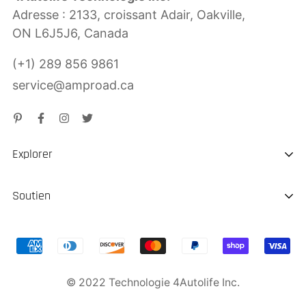
Adresse : 2133, croissant Adair, Oakville,
ON L6J5J6, Canada
(+1) 289 856 9861
service@amproad.ca
Explorer
À propos de nous
Soutien
Durabilité
Expédition & Livraison
Chargeur EV portable
Remboursement de retour
Démarreur de saut
© 2022 Technologie 4Autolife Inc.
Garantie du produit