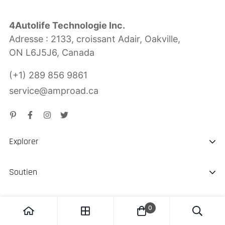
4Autolife Technologie Inc.
Adresse : 2133, croissant Adair, Oakville,
ON L6J5J6, Canada
(+1) 289 856 9861
service@amproad.ca
Explorer
À propos de nous
Soutien
Durabilité
Expédition & Livraison
Chargeur EV portable
0
Remboursement de retour
Démarreur de saut