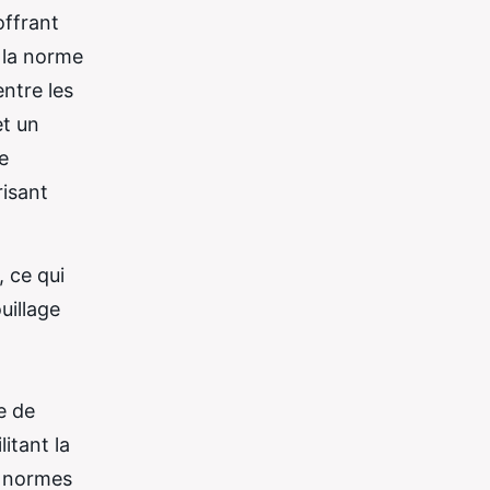
offrant
 la norme
ntre les
et un
e
risant
, ce qui
uillage
e de
itant la
s normes