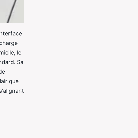
interface
 charge
icile, le
ndard. Sa
de
lair que
s'alignant