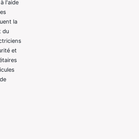
à l'aide
des
uent la
t du
ctriciens
rité et
étaires
icules
 de