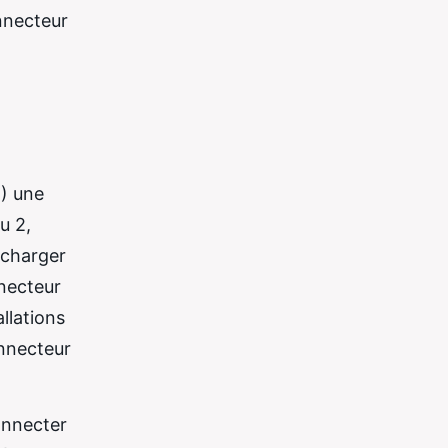
onnecteur
E) une
u 2,
echarger
nnecteur
llations
onnecteur
onnecter