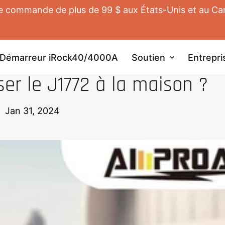
te commande de plus de 99 $ aux États-Unis et au Cana
Démarreur iRock40/4000A
Soutien
Entrepri
UR DOMESTIQUE POUR EV
ser le J1772 à la maison ?
Jan 31, 2024