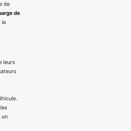
e de
harge de
 la
e leurs
sateurs
éhicule.
les
t un