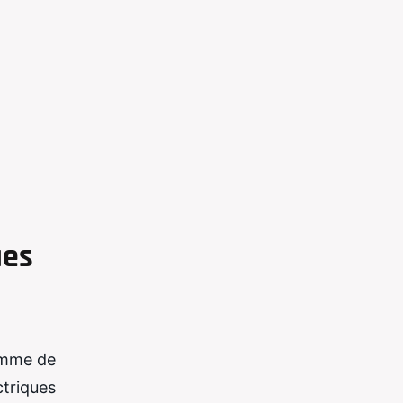
ues
amme de
ctriques