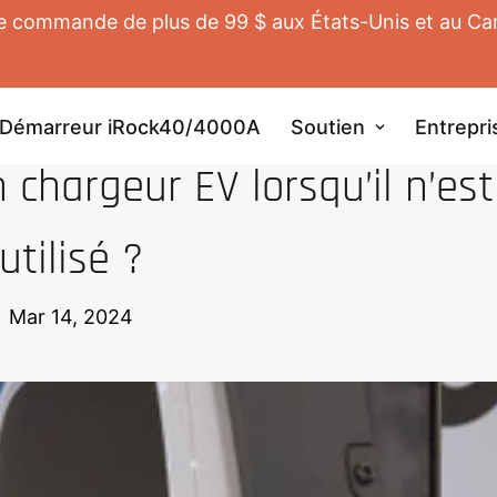
te commande de plus de 99 $ aux États-Unis et au Cana
Démarreur iRock40/4000A
Soutien
Entrepri
UR DOMESTIQUE POUR EV
chargeur EV lorsqu’il n’es
utilisé ?
Mar 14, 2024