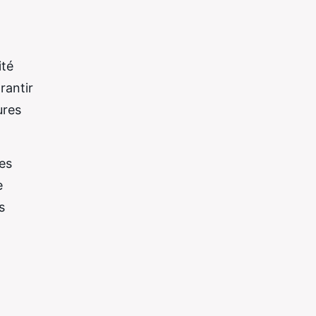
ité
rantir
ures
es
e
s