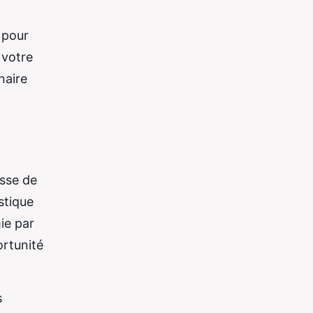
 pour
 votre
naire
esse de
stique
ie par
ortunité
s