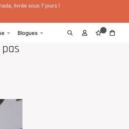
da, livrée sous 7 jours !
se
Blogues
t pas