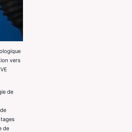
cologique
tion vers
 VE
gie de
 de
ntages
e de