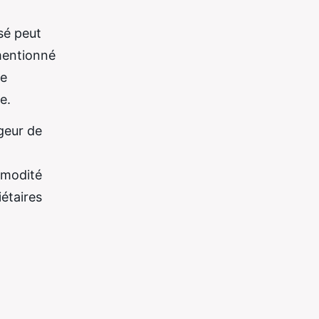
isé peut
mentionné
me
e.
geur de
mmodité
étaires