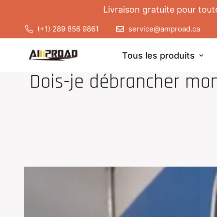
Livraison gratuite pour tou
(+1) 289 856 9861
service@amproad.ca
Tous les produits
CHARGE
Dois-je débrancher mon 