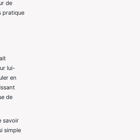
ur de
s pratique
ait
r lui-
uler en
tissant
ue de
e savoir
si simple