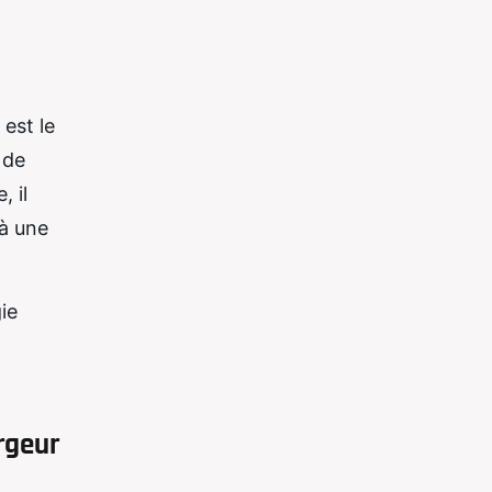
 est le
 de
, il
 à une
ie
rgeur