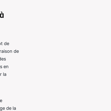
 à
ot de
raison de
 des
ns en
r la
de
ge de la