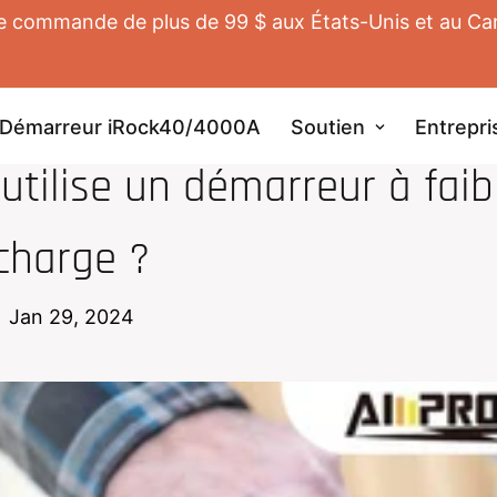
te commande de plus de 99 $ aux États-Unis et au Cana
Démarreur iRock40/4000A
Soutien
Entrepri
ÉMARREUR DE SAUT
j'utilise un démarreur à faib
charge ?
Jan 29, 2024