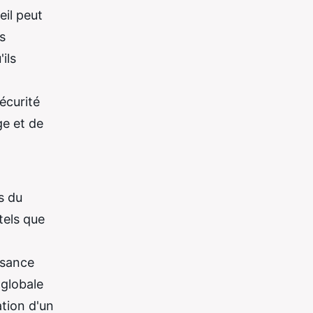
eil peut
s
ils
écurité
ge et de
s du
tels que
ssance
 globale
ation d'un