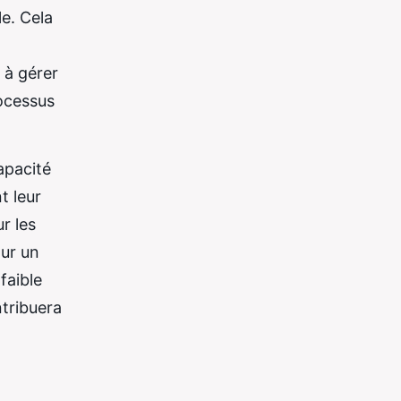
e. Cela
n
 à gérer
rocessus
apacité
t leur
r les
our un
faible
ntribuera