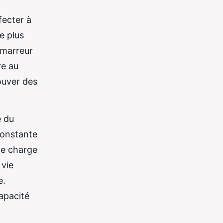
fecter à
e plus
émarreur
re au
ouver des
e du
constante
ne charge
 vie
e.
apacité