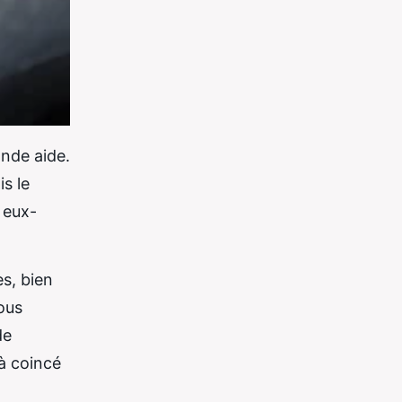
ande aide.
s le
 eux-
es, bien
ous
de
à coincé