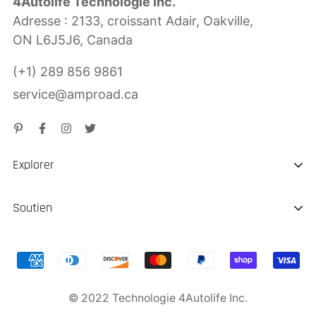
4Autolife Technologie Inc.
Adresse : 2133, croissant Adair, Oakville,
ON L6J5J6, Canada
(+1) 289 856 9861
service@amproad.ca
Explorer
À propos de nous
Soutien
Durabilité
Expédition & Livraison
Chargeur EV portable
Remboursement de retour
Démarreur de saut
© 2022 Technologie 4Autolife Inc.
Garantie du produit