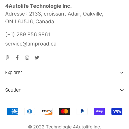
4Autolife Technologie Inc.
Adresse : 2133, croissant Adair, Oakville,
ON L6J5J6, Canada
(+1) 289 856 9861
service@amproad.ca
Explorer
À propos de nous
Soutien
Durabilité
Expédition & Livraison
Chargeur EV portable
Remboursement de retour
Démarreur de saut
© 2022 Technologie 4Autolife Inc.
Garantie du produit