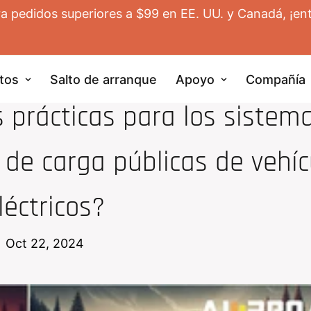
ra pedidos superiores a $99 en EE. UU. y Canadá, ¡ent
tos
Salto de arranque
Apoyo
Compañía
NOTICIAS
 prácticas para los sistem
 de carga públicas de vehíc
léctricos?
Oct 22, 2024