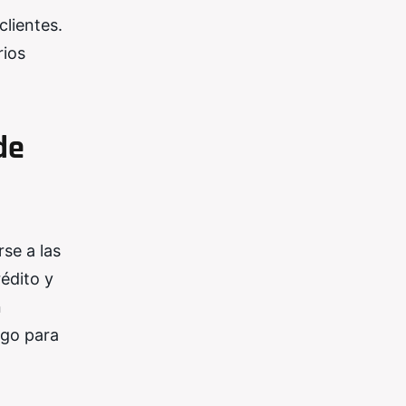
clientes.
rios
de
se a las
édito y
n
ago para