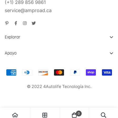
(+1) 289 856 9861
service@amproad.ca
Explorar
Sobre nosotros
Apoyo
Sostenibilidad
Envío y Entrega
Cargador portátil para vehículos eléctricos
Reembolso de vuelta
Salto de arranque
© 2022 4Autolife Tecnología Inc.
La garantía del producto
Política de Privacidad
0