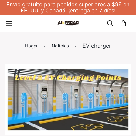
Envío gratuito para pedidos superiores a $99 en
EE. UU. y Canadá, ¡entrega en 7 días!
Noticias
EV charger
Hogar
Noticias